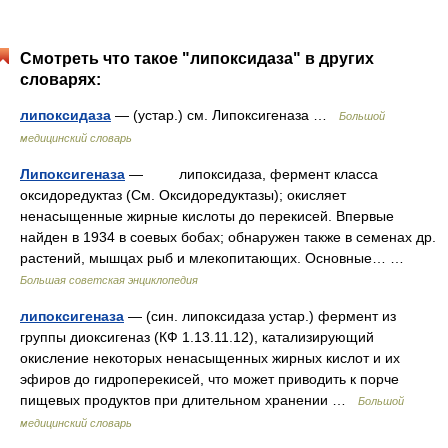
Смотреть что такое "липоксидаза" в других
словарях:
липоксидаза
— (устар.) см. Липоксигеназа …
Большой
медицинский словарь
Липоксигеназа
— липоксидаза, фермент класса
оксидоредуктаз (См. Оксидоредуктазы); окисляет
ненасыщенные жирные кислоты до перекисей. Впервые
найден в 1934 в соевых бобах; обнаружен также в семенах др.
растений, мышцах рыб и млекопитающих. Основные… …
Большая советская энциклопедия
липоксигеназа
— (син. липоксидаза устар.) фермент из
группы диоксигеназ (КФ 1.13.11.12), катализирующий
окисление некоторых ненасыщенных жирных кислот и их
эфиров до гидроперекисей, что может приводить к порче
пищевых продуктов при длительном хранении …
Большой
медицинский словарь