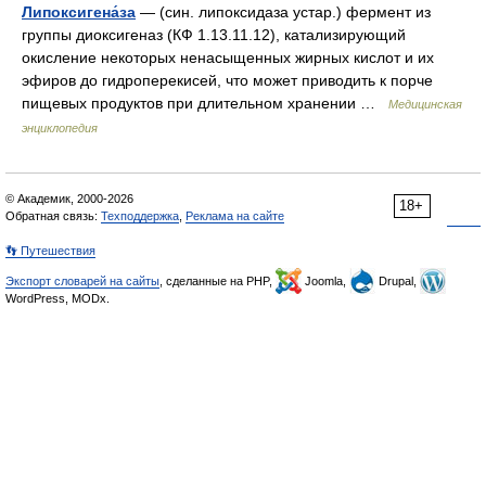
Липоксигена́за
— (син. липоксидаза устар.) фермент из
группы диоксигеназ (КФ 1.13.11.12), катализирующий
окисление некоторых ненасыщенных жирных кислот и их
эфиров до гидроперекисей, что может приводить к порче
пищевых продуктов при длительном хранении …
Медицинская
энциклопедия
© Академик, 2000-2026
18+
Обратная связь:
Техподдержка
,
Реклама на сайте
👣 Путешествия
Экспорт словарей на сайты
, сделанные на PHP,
Joomla,
Drupal,
WordPress, MODx.